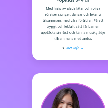
PopKids 3-4 år
Med hjälp av glada låtar och roliga
rörelser sjunger, dansar och leker vi
tillsammans med våra föräldrar. På ett
tryggt och lekfullt sätt får barnen
upptäcka sin röst och känna musikglädje
tillsammans med andra.
♥
Mer info →