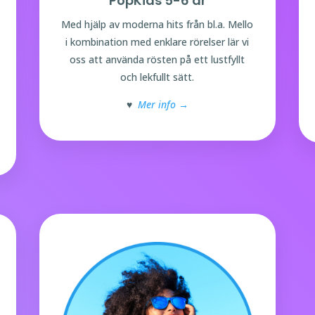
PopKids 5-6 år
Med hjälp av moderna hits från bl.a. Mello
i kombination med enklare rörelser lär vi
oss att använda rösten på ett lustfyllt
och lekfullt sätt.
♥
Mer info →