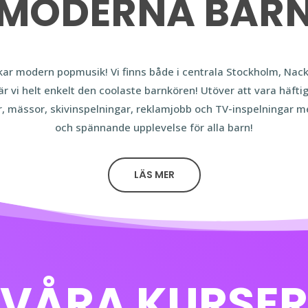
MODERNA BAR
kar modern popmusik! Vi finns både i centrala Stockholm, Nac
r vi helt enkelt den coolaste barnkören! Utöver att vara häftig
or, mässor, skivinspelningar, reklamjobb och TV-inspelningar m
och spännande upplevelse för alla barn!
LÄS MER
VÅRA KURSER