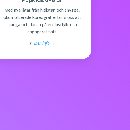
PopKids 6-8 år
Med nya låtar från hitlistan och snygga,
okomplicerade koreografier lär vi oss att
sjunga och dansa på ett lustfyllt och
engagerat sätt.
♥
Mer info →